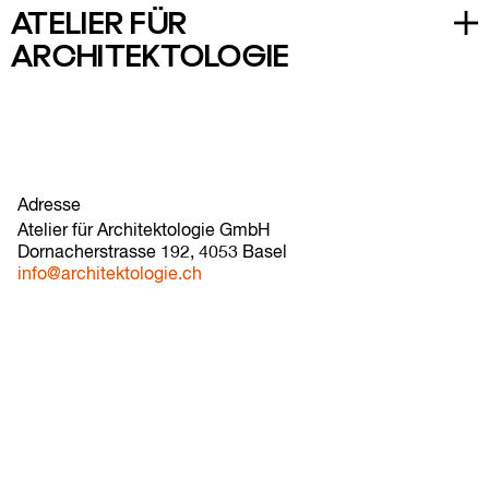
A
TELIER
F
ÜR
Home
A
RCHITEKTOLOGIE
Projekte
Realisiert
Engagement
Forschung & Lehre
Adresse
Entwurf
Ate­lier für Archi­tek­to­lo­gie GmbH
Dornacherstrasse 192, 4053 Basel
Atelier
info@​architektologie.​ch
Architektologie
Team
Kontakt